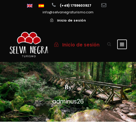
(+49) 1759603927
info@selvanegraturismo.com
Inicio de sesión
Inicio de sesión
By
adminus26