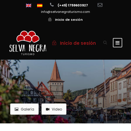
(+49) 1759603927
info@selvanegraturismo.com
Inicio de sesión
Inicio de sesión
Galería
Video