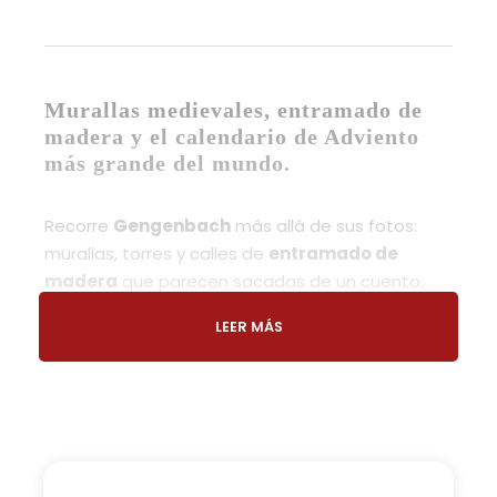
Murallas medievales, entramado de
madera y el calendario de Adviento
más grande del mundo.
Recorre
Gengenbach
más allá de sus fotos:
murallas, torres y calles de
entramado de
madera
que parecen sacadas de un cuento.
Un
paseo guiado
que te permite conocer cómo
LEER MÁS
nació el pueblo y entender el carácter que lo
convierte en uno de los
pueblos más bonitos
de la Selva Negra.
Qué incluye