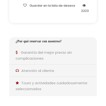
Guardar en la lista de deseos
2223
Por qué es ideal para ti
¿Por qué reservar con nosotros?
Garantía del mejor precio sin
Parejas:
complicaciones
Un paseo romántico por
un pueblo de cuento
Atención al cliente
Tours y actividades cuidadosamente
seleccionados