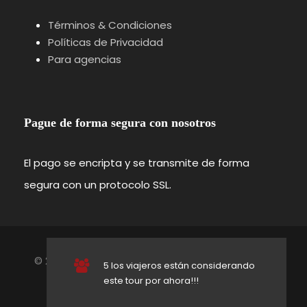
Recorrido por los restos de la antigua
fortificación y las torres defensivas que
Términos & Condiciones
protegían la ciudad.
Políticas de Privacidad
Para agencias
Etapa 3
Callejones y casas tradicionales
Pague de forma segura con nosotros
Paseo por
Engelgasse
y
Höllengasse
,
observando las casas de entramado de
El pago se encripta y se transmite de forma
madera y los detalles arquitectónicos más
segura con un protocolo SSL.
característicos.
Etapa 4
Plaza del Mercado y calendario
de Adviento
© 2026 selvanegraturismo. Todos los derechos
5 los viajeros están considerando
reservados.
este tour por ahora!!!
Síguenos en:
Cierre del circuito frente al Ayuntamiento,