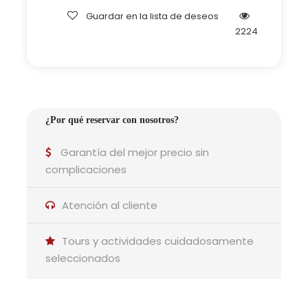
Actividades interactivas según la
Guardar en la lista de deseos
temporada
2224
Por qué es ideal para ti
¿Por qué reservar con nosotros?
Garantía del mejor precio sin
complicaciones
Atención al cliente
Parejas:
Tours y actividades cuidadosamente
Historia y tradiciones para
disfrutar juntos
seleccionados