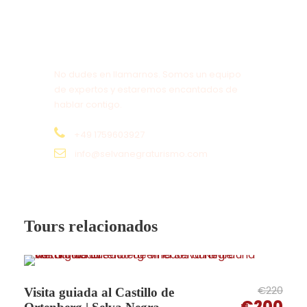
¿Tienes alguna pregunta?
Familias:
No dudes en llamarnos. Somos un equipo
de expertos y estaremos encantados de
Una experiencia rural
divertida para niños
.
hablar contigo.
+49 1759603927
info@selvanegraturismo.com
Grupos:
Tours relacionados
Ideal para
grupos curiosos por la historia
.
€220
Visita guiada al Castillo de
€200