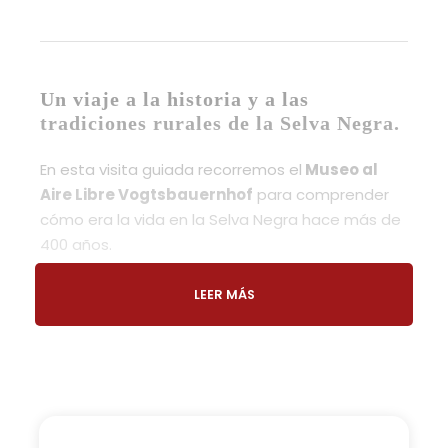
Un viaje a la historia y a las
tradiciones rurales de la Selva Negra.
En esta visita guiada recorremos el
Museo al
Aire Libre Vogtsbauernhof
para comprender
cómo era la vida en la Selva Negra hace más de
400 años.
Caminaremos entre granjas originales y
construcciones históricas que muestran la
LEER MÁS
arquitectura y las costumbres rurales de la
Selva Negra
.
Una forma fácil y entretenida de conocer su
historia y tradiciones, tanto para grandes como
para chicos..