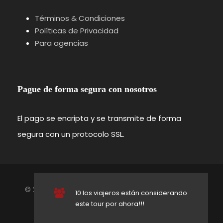
Términos & Condiciones
Entendemos cómo convivían personas y
Políticas de Privacidad
animales, y cómo se organizaba el trabajo
Para agencias
diario en una granja tradicional.
Pague de forma segura con nosotros
Etapa 3
Un museo que respira historia
El pago se encripta y se transmite de forma
Recorremos el conjunto del Museo al Aire Libre
segura con un protocolo SSL.
Vogtsbauernhof para comprender su origen y
la importancia de conservar estas
construcciones centenarias en la Selva Negra.
© 2026 selvanegraturismo. Todos los derechos
10 los viajeros están considerando
Etapa 4
Molino y antiguos oficios
reservados.
este tour por ahora!!!
Síguenos en: