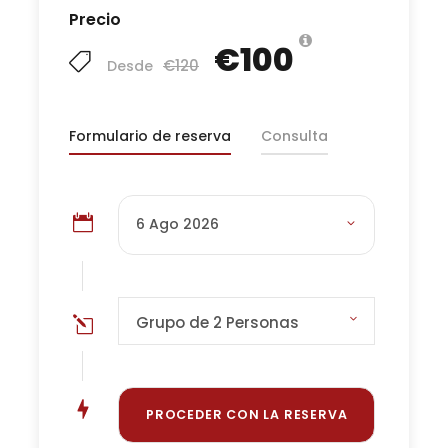
Precio
€100
Qué incluye
€120
Desde
Guía local en español
Recorrido guiado por el Museo al Aire
Formulario de reserva
Consulta
Libre Vogtsbauernhof
Contexto histórico y cultural adaptado
al tipo de grupo
Recomendaciones para aprovechar
mejor la visita, especialmente con niños
Grupo de 2 Personas
Opcionales
Transporte privado bajo petición
Tour combinado Museo al Aire Libre
Vogtsbauernhof + Schiltach